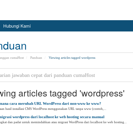
Hubungi Kami
nduan
anggan cumaHost
Panduan
Viewing articles tagged wordpress
wing articles tagged 'wordpress'
ana cara merubah URL WordPress dari non-www ke www?
aan hasil installasi CMS WordPress menggunakan URL tanpa www (contoh,...
igrasi wordpress dari localhost ke web hosting secara manual
gkat dan padat untuk memindahkan atau migrasi WordPress dari localhost ke web hosting...