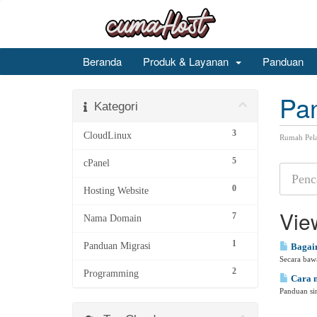
Beranda
Produk & Layanan
Panduan
Pa
Kategori
3
CloudLinux
Rumah Pel
5
cPanel
0
Hosting Website
Vie
7
Nama Domain
1
Panduan Migrasi
Bagaim
Secara baw
2
Programming
Cara m
Panduan sin