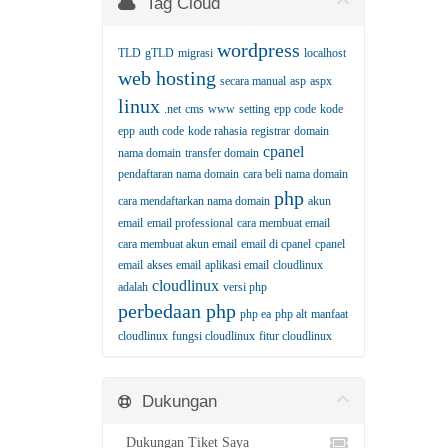
Tag Cloud
wordpress
TLD
gTLD
migrasi
localhost
web hosting
secara manual
asp
aspx
linux
.net
cms
www
setting
epp code
kode
epp
auth code
kode rahasia
registrar
domain
cpanel
nama domain
transfer domain
pendaftaran nama domain
cara beli nama domain
php
cara mendaftarkan nama domain
akun
email
email professional
cara membuat email
cara membuat akun email
email di cpanel
cpanel
email
akses email
aplikasi email
cloudlinux
cloudlinux
adalah
versi php
perbedaan php
php ea
php alt
manfaat
cloudlinux
fungsi cloudlinux
fitur cloudlinux
Dukungan
Dukungan Tiket Saya