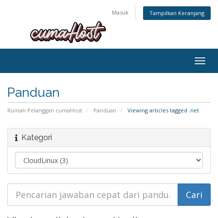
Masuk
Tampilkan Keranjang
Togg
navig
Panduan
Rumah Pelanggan cumaHost
Panduan
Viewing articles tagged .net
Kategori