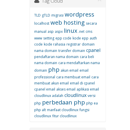
Tag Cloud
wordpress
TLD
gTLD
migrasi
web hosting
localhost
secara
linux
manual
asp
aspx
.net
cms
www
setting
epp code
kode epp
auth
code
kode rahasia
registrar
domain
cpanel
nama domain
transfer domain
pendaftaran nama domain
cara beli
nama domain
cara mendaftarkan nama
php
domain
akun email
email
professional
cara membuat email
cara
membuat akun email
email di cpanel
cpanel email
akses email
aplikasi email
cloudlinux
cloudlinux adalah
versi
perbedaan php
php
php ea
php alt
manfaat cloudlinux
fungsi
cloudlinux
fitur cloudlinux