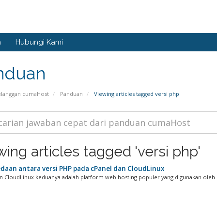
n
Hubungi Kami
nduan
langgan cumaHost
Panduan
Viewing articles tagged versi php
ing articles tagged 'versi php'
daan antara versi PHP pada cPanel dan CloudLinux
n CloudLinux keduanya adalah platform web hosting populer yang digunakan oleh b