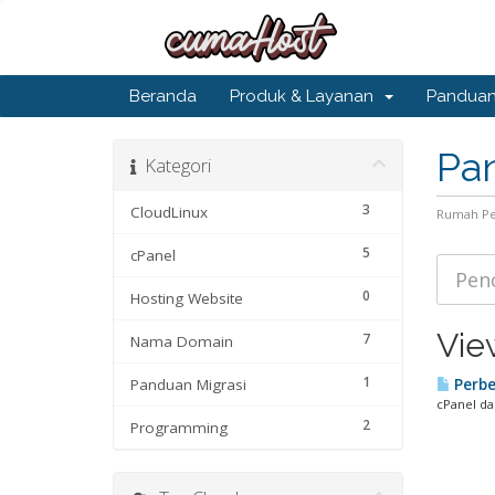
Beranda
Produk & Layanan
Pandua
Pa
Kategori
3
CloudLinux
Rumah Pe
5
cPanel
0
Hosting Website
View
7
Nama Domain
1
Panduan Migrasi
Perbe
cPanel da
2
Programming